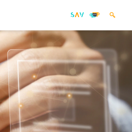
és métiers
Services