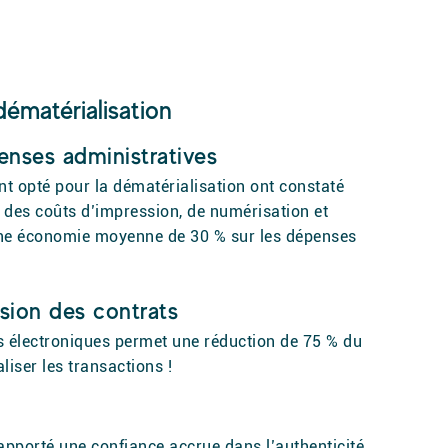
dématérialisation
nses administratives
nt opté pour la dématérialisation ont constaté
e des coûts d’impression, de numérisation et
une économie moyenne de 30 % sur les dépenses
sion des contrats
es électroniques permet une réduction de 75 % du
liser les transactions !
apporté une confiance accrue dans l’authenticité