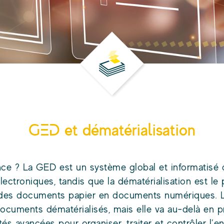
GED et dématérialisation
nce ? La GED est un système global et informatisé
ectroniques, tandis que la dématérialisation est le
 des documents papier en documents numériques. 
documents dématérialisés, mais elle va au-delà en 
ités avancées pour organiser, traiter et contrôler l’