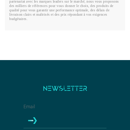
partenariat avec les marques leaders sur le marché, nous vous proposons
des milliers de références pour vous donner le choix, des produits de
qualité pour vous garantir une performance optimale, des délais de
livraison clairs et maîtrisés et des prix répondant à vos exigences
budgétaires.
NEWSLETTER