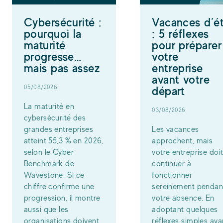
Cybersécurité :
Vacances d’é
pourquoi la
: 5 réflexes
maturité
pour préparer
progresse…
votre
mais pas assez
entreprise
avant votre
05/08/2026
départ
La maturité en
03/08/2026
cybersécurité des
grandes entreprises
Les vacances
atteint 55,3 % en 2026,
approchent, mais
selon le Cyber
votre entreprise doi
Benchmark de
continuer à
Wavestone. Si ce
fonctionner
chiffre confirme une
sereinement pendan
progression, il montre
votre absence. En
aussi que les
adoptant quelques
organisations doivent
réflexes simples ava