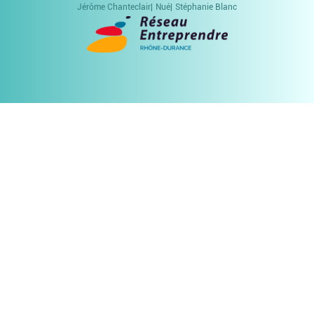
Jérôme Chanteclair
Nué
Stéphanie Blanc