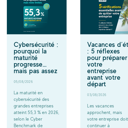
Cybersécurité :
Vacances d’é
pourquoi la
: 5 réflexes
maturité
pour préparer
progresse…
votre
mais pas assez
entreprise
avant votre
05/08/2026
départ
La maturité en
03/08/2026
cybersécurité des
grandes entreprises
Les vacances
atteint 55,3 % en 2026,
approchent, mais
selon le Cyber
votre entreprise doi
Benchmark de
continuer à