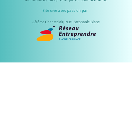
Site créé avec passion par :
Jérôme Chanteclair
Nué
Stéphanie Blanc