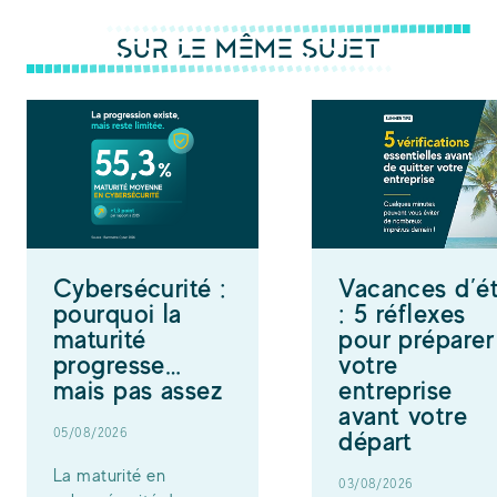
SUR LE MÊME SUJET
Cybersécurité :
Vacances d’é
pourquoi la
: 5 réflexes
maturité
pour préparer
progresse…
votre
mais pas assez
entreprise
avant votre
05/08/2026
départ
La maturité en
03/08/2026