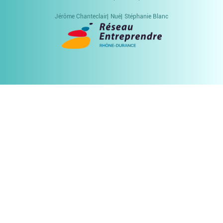
Jérôme Chanteclair
Nué
Stéphanie Blanc