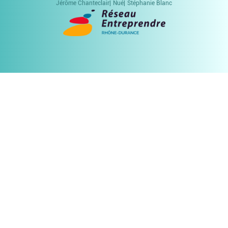
Jérôme Chanteclair
Nué
Stéphanie Blanc