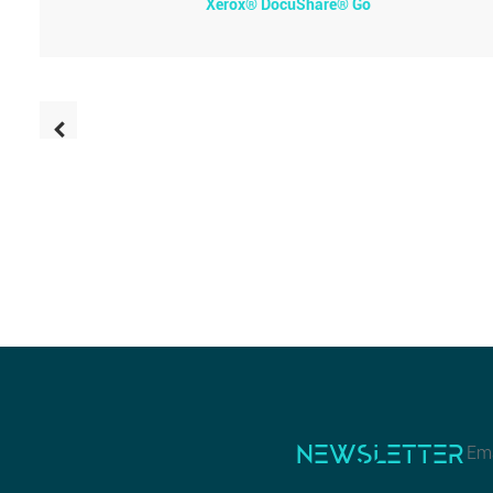
Xerox® DocuShare® Go
NEWSLETTER